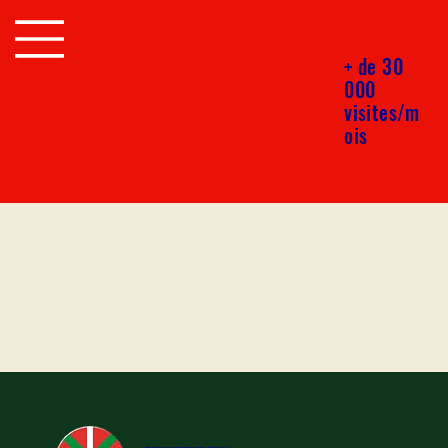
+ de 30
000
visites/m
ois