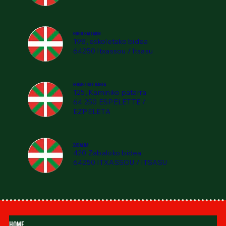
HUGO BALLARIN
198, eskoletako bidea
64250 Itxassou / Itsasu
FERME USTE GABEA
125, Kaminiko patarra
64 250 ESPELETTE /
EZPELETA
ZABALOA
420 Zabaloko bidea
64250 ITXASSOU / ITSASU
HOME