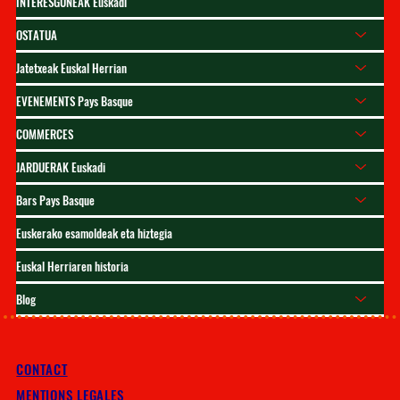
INTERESGUNEAK Euskadi
OSTATUA
Jatetxeak Euskal Herrian
EVENEMENTS Pays Basque
COMMERCES
JARDUERAK Euskadi
Bars Pays Basque
Euskerako esamoldeak eta hiztegia
Euskal Herriaren historia
Blog
CONTACT
MENTIONS LEGALES