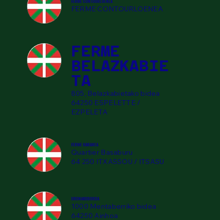
FERME CONTOURLOENEA
FERME CONTOURLOENEA
FERME
BELAZKABIE
TA
805, Belazkabietako bidea
64250 ESPELETTE /
EZPELETA
FERME HARANEA
Quartier Basaburu
64 250 ITXASSOU / ITSASU
URONAKOBORDA
1000 Mentaberriko bidea
64250 Ainhoa