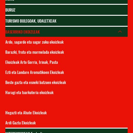
BURUZ
TURISMO BULEGOAK, UDALETXEAK
BASERRIKO EKOIZLEAK
Ardo, sagardo eta sagar zuku ekoizleak
Barazki, fruta eta marmelada ekoizleak
Ekoizleak Arto Gorria, Irinak, Pasta
Ezti eta Landare Aromatikoen Ekoizleak
Beste gazta eta esneki batzuen ekoizleak
Haragi eta txarkuteria ekoizleak
Espeleteko piper ekoizleak
Hegazti eta Ahate Ekoizleak
Ardi Gazta Ekoizleak