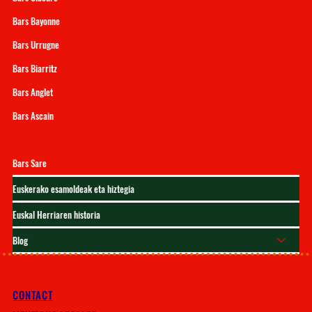
Bars Bayonne
Bars Urrugne
Bars Biarritz
Bars Anglet
Bars Ascain
Bars Bidart
Bars Sare
Euskerako esamoldeak eta hiztegia
Euskal Herriaren historia
Blog
CONTACT