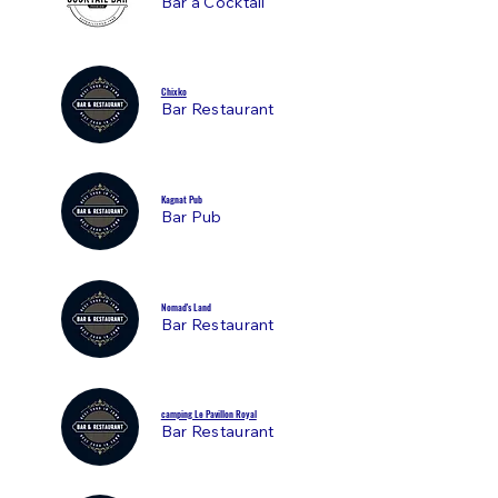
Bar à Cocktail
Chixko
Bar
Restaurant
Kagnat Pub
Bar Pub
Nomad's Land
Bar Restaurant
camping Le Pavillon Royal
Bar Restaurant