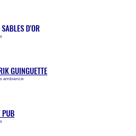
 SABLES D'OR
s
RIK GUINGUETTE
as ambiance
T PUB
as