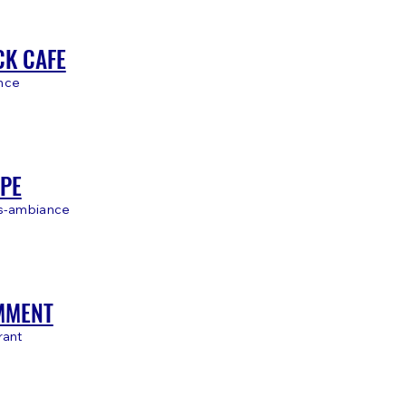
K CAFE
nce
PE
as-ambiance
MMENT
rant