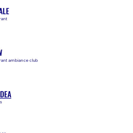
ALE
rant
W
rant ambiance club
LDEA
s