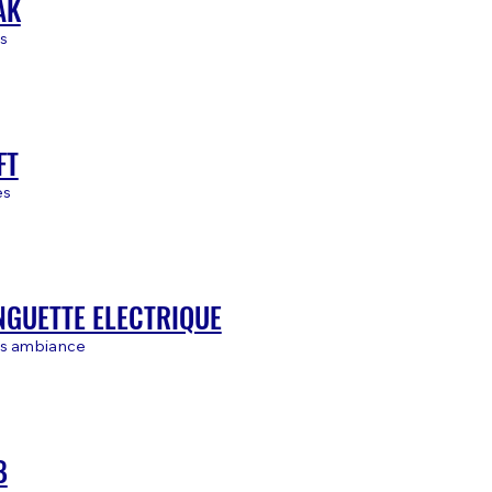
AK
s
FT
es
NGUETTE ELECTRIQUE
as ambiance
B