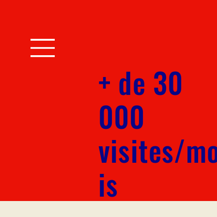
+ de 30
000
visites/m
is