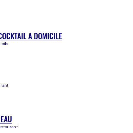
COCKTAIL A DOMICILE
tails
rant
REAU
estaurant