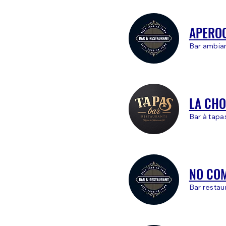
APEROC
Bar ambia
LA CHO
Bar à tap
NO CO
Bar restau