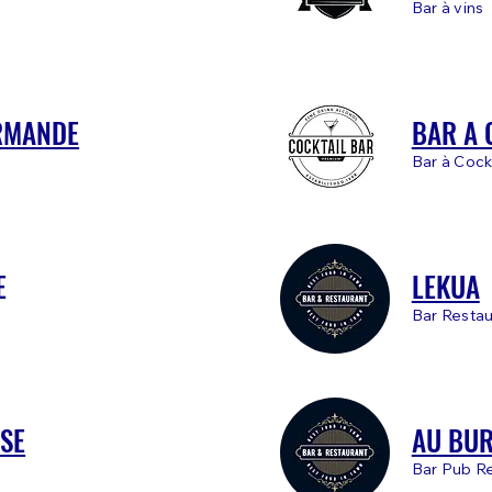
Bar à vins
RMANDE
BAR A 
Bar à Cock
E
LEKUA
Bar Restau
SE
AU BU
Bar Pub R