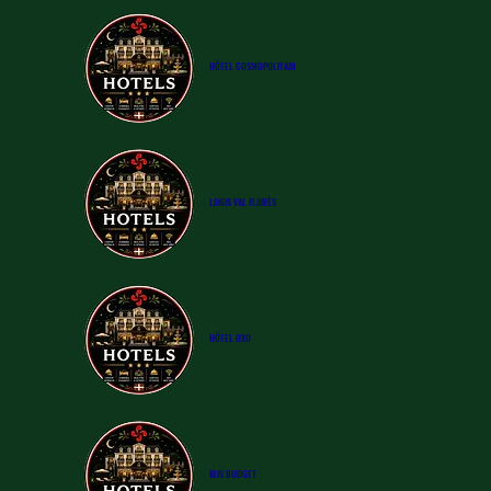
​HÔTEL
COSMOPOLITAIN
LOGIS VAL FLORÈS
​HÔTEL
OXO
IBIS BUDGET