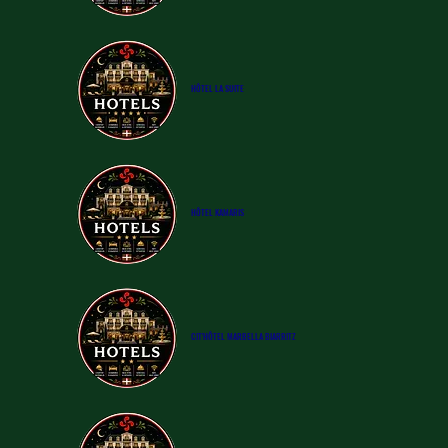
​HÔTEL LA SUITE
​HÔTEL
KAMARIS
CIT'HÔTEL MARBELLA BIARRITZ