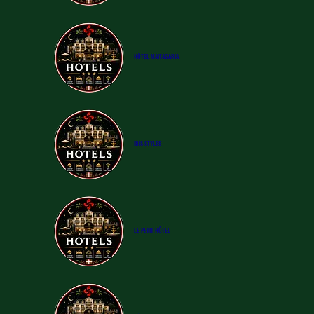
​HÔTEL
MAITAGARIA
IBIS STYLES
LE PETIT HÔTEL