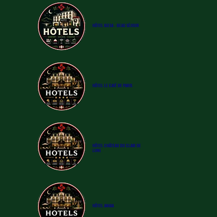
​HÔTEL
IGESA - BEAU SÉJOUR
​HÔTEL
LE CAFÉ DE PARIS
​HÔTEL CHÂTEAU DU CLAIR DE
LUNE
​HÔTEL
AMAIA