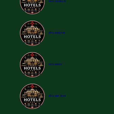
​HÔTEL
EDOUARD VII
​HÔTEL
BARNETCHE
​HÔTEL
BARNEA
​HÔTEL
SAINT JULIEN