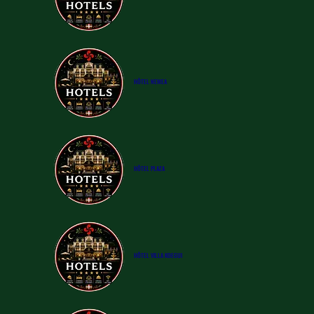
​HÔTEL
NEMEA
​HÔTEL
PLAZA
​HÔTEL
VILLA KOEGUI