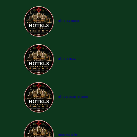
​HÔTEL BEAUMANOIR
​HÔTEL
LE TALAIA
​HÔTEL
MERCURE PRÉSIDENT
RESIDENCE OCÉAN