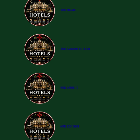
​HÔTEL
MIRANO
​HÔTEL
LA MAISON DU LIERRE
​HÔTEL
GAMARITZ
​HÔTEL
ROC SEVEN