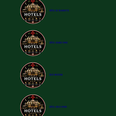
​HÔTEL DE SILHOUETTE
​HÔTEL
GRAND TONIC
BEST WESTERN
​HÔTEL
JULES VERNE