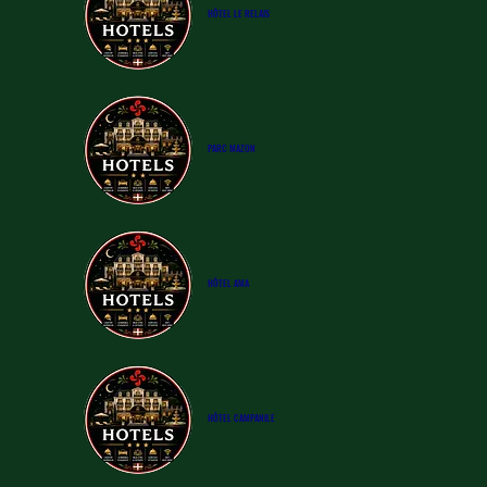
​HÔTEL
LE RELAIS
PARC MAZON
​HÔTEL
AMA
​HÔTEL
CAMPANILE