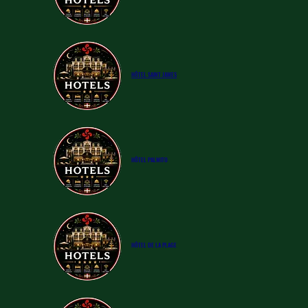
​HÔTEL
SAINT JAMES
​HÔTEL
PALMITO
​HÔTEL DE LA PLAGE