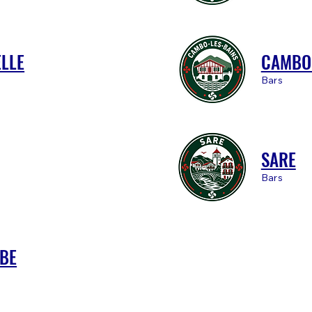
ELLE
CAMBO
Bars
SARE
Bars
UBE