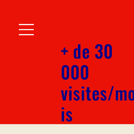
+ de 30
000
visites/m
is