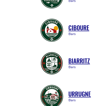
Bars
CIBOURE
Bars
BIARRITZ
Bars
URRUGNE
Bars