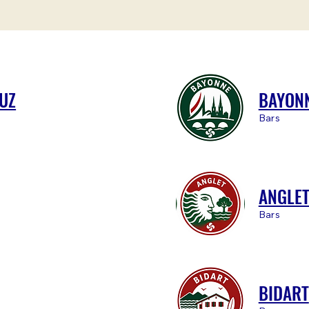
LUZ
BAYON
Bars
ANGLE
Bars
BIDART