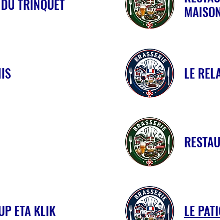
 DU TRINQUET
MAISO
IS
LE RELA
RESTA
P ETA KLIK
LE PAT