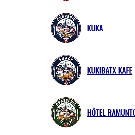
KUKA
KUKIBATX KAFE
HÔTEL RAMUNT