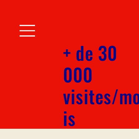
+ de 30
000
visites/m
is