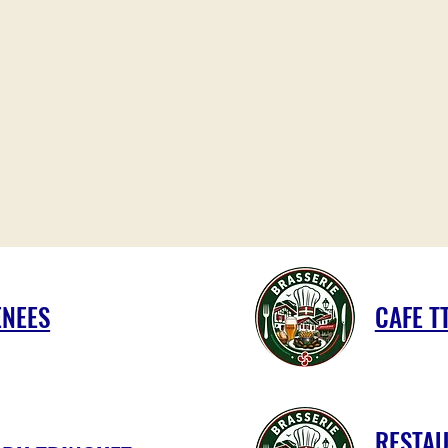
ENEES
CAFE T
RESTAU