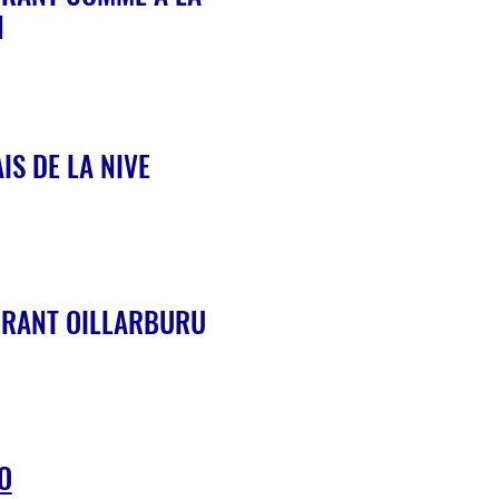
N
IS DE LA NIVE
URANT OILLARBURU
IO