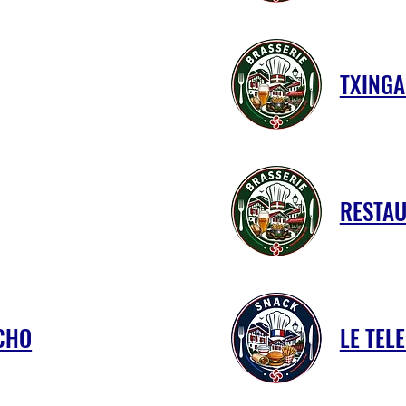
TXING
RESTA
CHO
LE TEL