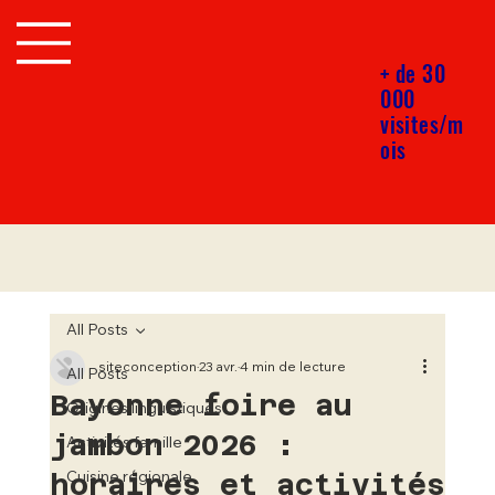
+ de 30
000
visites/m
ois
All Posts
siteconception
23 avr.
4 min de lecture
All Posts
Bayonne foire au
Origines linguistiques
jambon 2026 :
Activités famille
horaires et activités
Cuisine régionale