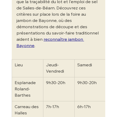
que la traçabilité du lot et l'emploi de sel 
de Salies-de-Béarn. Découvrez ces 
critères sur place lors de la foire au 
jambon de Bayonne, où des 
démonstrations de découpe et des 
présentations du savoir-faire traditionnel 
aident à bien 
reconnaître jambon 
Bayonne
.
Lieu
Jeudi-
Samedi
Dim
Vendredi
Esplanade 
9h30-20h
9h30-20h
9h3
Roland-
Barthes
Carreau des 
7h-17h
6h-17h
8h-
Halles