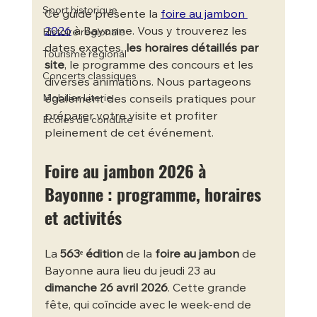
Sport historique
Ce guide présente la 
foire au jambon 
2026
 à Bayonne. Vous y trouverez les 
Histoire régionale
dates exactes, 
les horaires détaillés par 
Tourisme régional
site
, le programme des concours et les 
Concerts classiques
diverses animations. Nous partageons 
Mobilier Literie
également des conseils pratiques pour 
préparer votre visite et profiter 
Écoles de conduite
pleinement de cet événement.
Foire au jambon 2026 à 
Bayonne : programme, horaires 
et activités
La 
563ᵉ édition
 de la 
foire au jambon
 de 
Bayonne aura lieu du jeudi 23 au 
dimanche 26 avril 2026
. Cette grande 
fête, qui coïncide avec le week-end de 