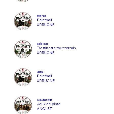
WOW PARK
Paintball
URRUGNE
TROÏT TROTT
Trottinette tout terrain
URRUGNE
OIHANA
Paintball
URRUGNE
TERRA AVENTURA
Jeux de piste
ANGLET