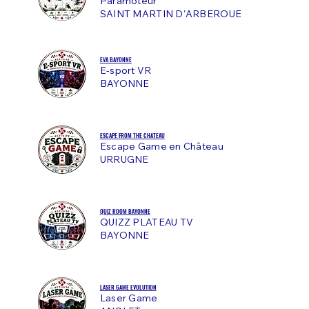
Paramoteur
SAINT MARTIN D'ARBEROUE
EVA BAYONNE
E-sport VR
BAYONNE
ESCAPE FROM THE CHATEAU
Escape Game en Château
URRUGNE
QUIZ ROOM BAYONNE
QUIZZ PLATEAU TV
BAYONNE
LASER GAME EVOLUTION
Laser Game