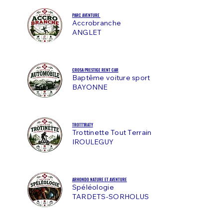
PARC AVENTURE
Accrobranche
ANGLET
CROSA PRESTIGE RENT CAR
Baptême voiture sport
BAYONNE
TROTT'IRATY
Trottinette Tout Terrain
IROULEGUY
ARHONDO NATURE ET AVENTURE
Spéléologie
TARDETS-SORHOLUS