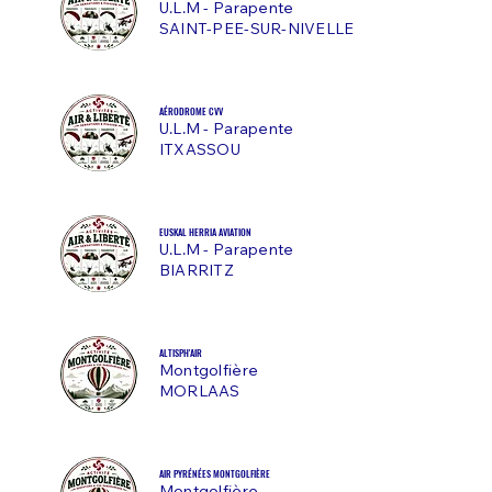
U.L.M - Parapente
SAINT-PEE-SUR-NIVELLE
AÉRODROME CVV
U.L.M - Parapente
ITXASSOU
EUSKAL HERRIA AVIATION
U.L.M - Parapente
BIARRITZ
ALTISPH'AIR
Montgolfière
MORLAAS
AIR PYRÉNÉES MONTGOLFIÈRE