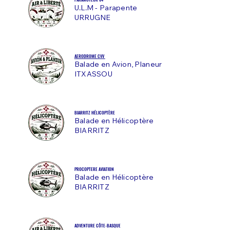
U.L.M - Parapente
URRUGNE
AERODROME CVV
Balade en Avion, Planeur
ITXASSOU
BIARRITZ HÉLICOPTÈRE
Balade en
Hélicoptère
BIARRITZ
PROCOPTERE AVIATION
Balade en Hélicoptère
BIARRITZ
ADVENTURE CÔTE-BASQUE