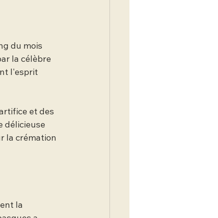
ng du mois 
par la célèbre 
t l'esprit 
tifice et des 
 délicieuse 
r la crémation 
nt la 