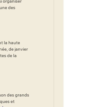
i organiser 
une des 
t la haute 
ée, de janvier 
tes de la 
ison des grands 
ques et 