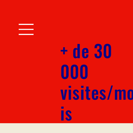
+ de 30
000
visites/m
is