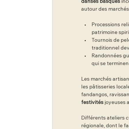
danses basques
 in
autour des marchés
Processions reli
patrimoine spir
Tournois de pel
traditionnel de
Randonnées gui
qui se terminen
Les marchés artisan
les pâtisseries loca
fandangos, ravissan
festivités
 joyeuses a
Différents ateliers 
régionale, dont le 