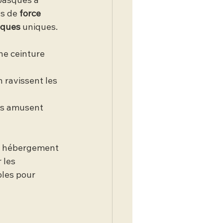
 basques a 
s de 
force 
sques
 uniques.
ne ceinture 
 ravissent les 
ifs amusent 
re hébergement 
 les 
les pour 