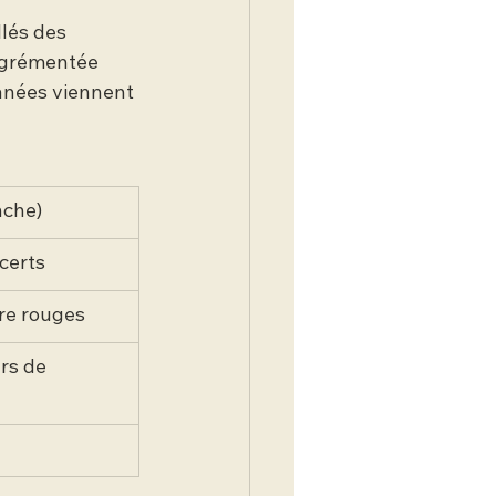
lés des 
agrémentée 
anées viennent 
nche)
ncerts
ure rouges
rs de 