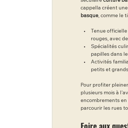
séculaire 
culture b
cappella créent une
basque
, comme le ti
Tenue officiell
rouges, avec des
Spécialités culi
papilles dans le
Activités famili
petits et grands
Pour profiter plein
plusieurs mois à l'a
encombrements en ce
parcourir les rues to
Foire aux ques