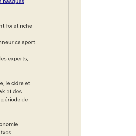
s basques
 foi et riche 
nneur ce sport 
s experts, 
 le cidre et 
ak et des 
 période de 
ronomie 
txos 