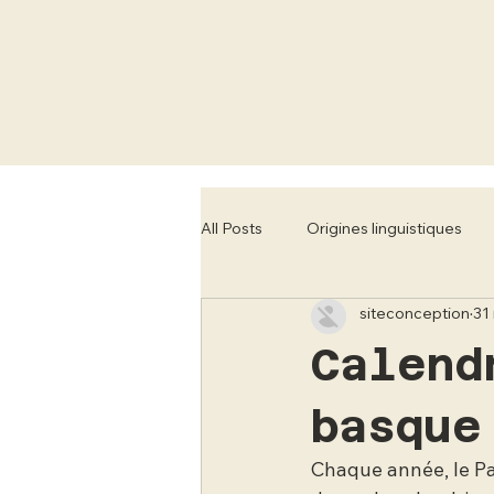
All Posts
Origines linguistiques
siteconception
31
Tourisme régional
Concerts 
Calend
basque
Chaque année, le P