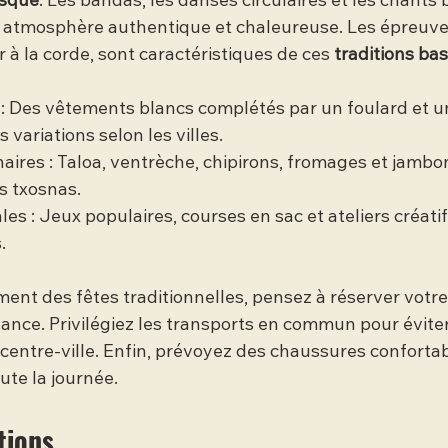
asque
. Les bandas, les danses circulaires et les chants
 atmosphère authentique et chaleureuse. Les épreuve
r à la corde, sont caractéristiques de ces 
traditions ba
e : Des vêtements blancs complétés par un foulard et u
 variations selon les villes.
naires : Taloa, ventrèche, chipirons, fromages et jambon
s txosnas.
ales : Jeux populaires, courses en sac et ateliers créat
.
ement des fêtes traditionnelles, pensez à réserver vot
vance. Privilégiez les transports en commun pour éviter
ntre-ville. Enfin, prévoyez des chaussures confortab
ute la journée.
tions