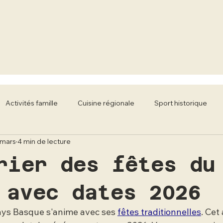
Activités famille
Cuisine régionale
Sport historique
 mars
4 min de lecture
classiques
Mobilier Literie
Écoles de conduite
rier des fêtes du
 avec dates 2026
ays Basque s'anime avec ses 
fêtes traditionnelles
. Cet