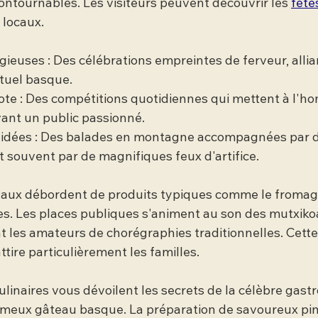
contournables. Les visiteurs peuvent découvrir les 
fête
 locaux.
gieuses : Des célébrations empreintes de ferveur, alliant
ituel basque.
ote : Des compétitions quotidiennes qui mettent à l'ho
vant un public passionné.
dées : Des balades en montagne accompagnées par de
t souvent par de magnifiques feux d'artifice.
aux débordent de produits typiques comme le fromage,
les. Les places publiques s'animent au son des mutxiko
t les amateurs de chorégraphies traditionnelles. Cette
ttire particulièrement les familles.
culinaires vous dévoilent les secrets de la célèbre gast
fameux gâteau basque. La préparation de savoureux pin