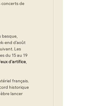
 concerts de 
s basque, 
ek-end d’août 
uivant. Les 
ues du 15 au 19 
feux d'artifice
, 
tériel français. 
cord historique 
lèbre lancer 