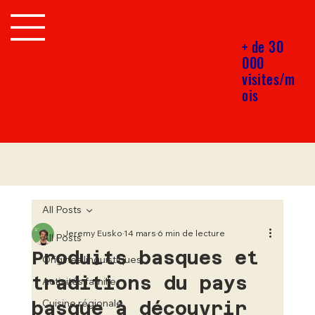
+ de 30
000
visites/m
ois
All Posts
Jeremy Eusko
14 mars
6 min de lecture
All Posts
Produits basques et
Origines linguistiques
traditions du pays
Activités famille
basque à découvrir
Cuisine régionale