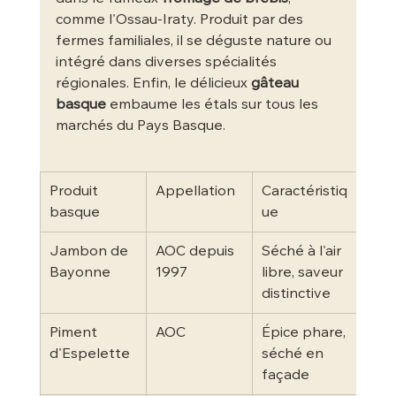
comme l'Ossau-Iraty. Produit par des 
fermes familiales, il se déguste nature ou 
intégré dans diverses spécialités 
régionales. Enfin, le délicieux 
gâteau 
basque
 embaume les étals sur tous les 
marchés du Pays Basque.
Produit 
Appellation
Caractéristiq
Évé
basque
ue
asso
Jambon de 
AOC depuis 
Séché à l'air 
Foir
Bayonne
1997
libre, saveur 
jam
distinctive
10 ju
Piment 
AOC
Épice phare, 
Fête
d'Espelette
séché en 
Pim
façade