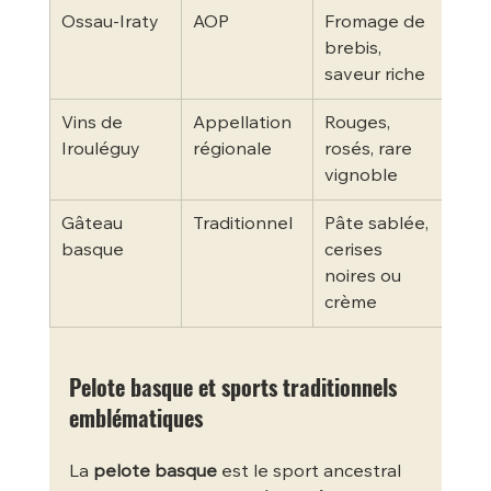
Ossau-Iraty
AOP
Fromage de 
Sem
brebis, 
Fro
saveur riche
Vins de 
Appellation 
Rouges, 
Dég
Irouléguy
régionale
rosés, rare 
s en
vignoble
Gâteau 
Traditionnel
Pâte sablée, 
Mar
basque
cerises 
loca
noires ou 
crème
Pelote basque et sports traditionnels 
emblématiques
La 
pelote basque
 est le sport ancestral 