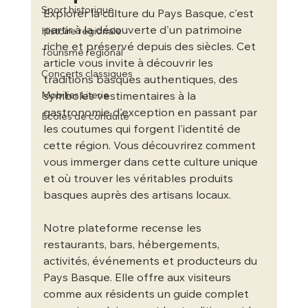
Sport historique
Explorer la culture du Pays Basque, c'est 
partir à la découverte d'un patrimoine 
Histoire régionale
riche et préservé depuis des siècles. Cet 
Tourisme régional
article vous invite à découvrir les 
Concerts classiques
traditions basques authentiques, des 
Mobilier Literie
symboles vestimentaires à la 
gastronomie d'exception en passant par 
Écoles de conduite
les coutumes qui forgent l'identité de 
cette région. Vous découvrirez comment 
vous immerger dans cette culture unique 
et où trouver les véritables produits 
basques auprès des artisans locaux.
Notre plateforme recense les 
restaurants, bars, hébergements, 
activités, événements et producteurs du 
Pays Basque. Elle offre aux visiteurs 
comme aux résidents un guide complet 