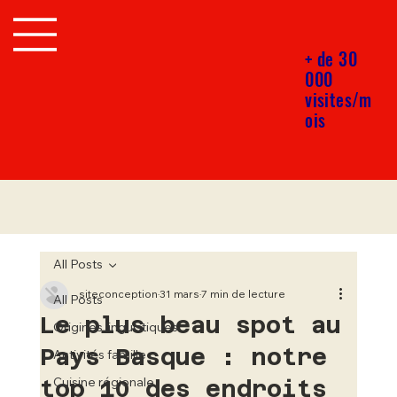
+ de 30
000
visites/m
ois
All Posts
siteconception
31 mars
7 min de lecture
All Posts
Le plus beau spot au
Origines linguistiques
Pays Basque : notre
Activités famille
top 10 des endroits
Cuisine régionale