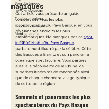
Sport historique
magiques
Histoire régionale
Cet article vous présente un guide 
Tourisme régional
complet des lieux les plus 
incontournables du Pays Basque, en vous 
Concerts classiques
révélant ses endroits les plus 
Mobilier Literie
emblématiques. Ne manquez pas ce 
spot 
Écoles de conduite
incontournable du Pays Basque
, 
parfaitement illustré par la célèbre Côte 
des Basques à Biarritz et son panorama 
océanique spectaculaire. Vous partirez 
aussi à la découverte de la Rhune, de 
superbes itinéraires de randonnée ainsi 
que de chaque charmant village typique 
de cette belle région.
Sommets et panoramas les plus 
spectaculaires du Pays Basque