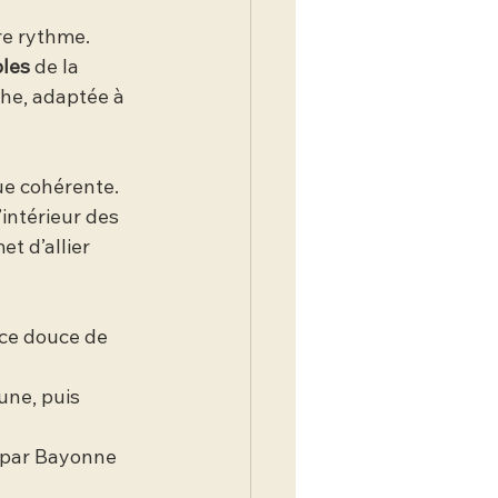
re rythme. 
les
 de la 
he, adaptée à 
e cohérente. 
l’intérieur des 
t d’allier 
ance douce de 
une, puis 
e par Bayonne 