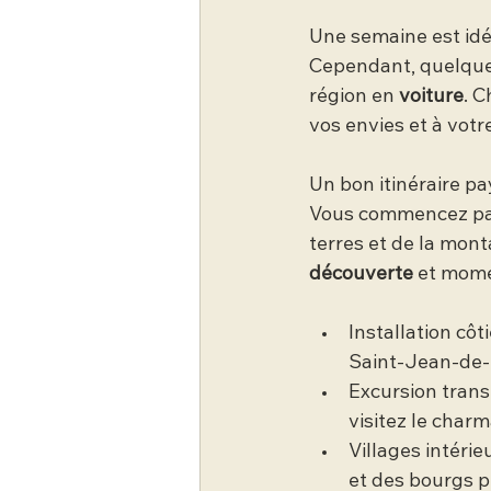
Une semaine est idé
Cependant, quelques
région en 
voiture
. 
vos envies et à vot
Un bon itinéraire p
Vous commencez par 
terres et de la mont
découverte
 et mome
Installation côt
Saint-Jean-de-
Excursion trans
visitez le charm
Villages intérie
et des bourgs 