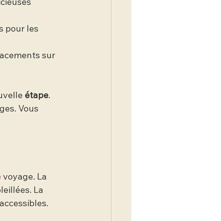
icieuses 
s pour les 
lacements sur 
velle 
étape
. 
ges. Vous 
 voyage. La 
eillées. La 
accessibles.