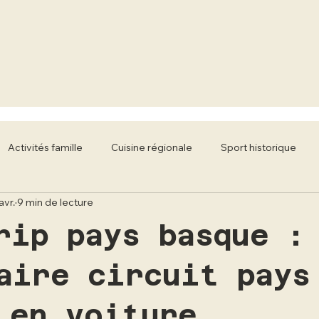
Activités famille
Cuisine régionale
Sport historique
avr.
9 min de lecture
classiques
Mobilier Literie
Écoles de conduite
rip pays basque :
aire circuit pays
 en voiture