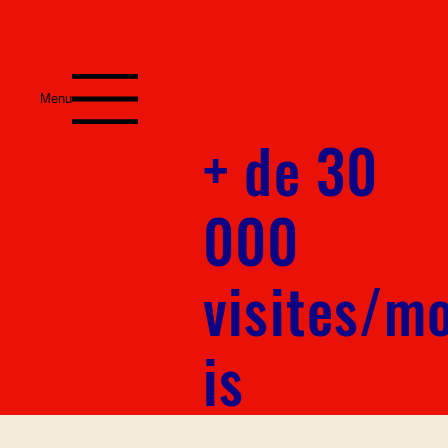
Menu
+ de 30
000
visites/m
is