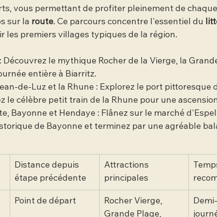
rts, vous permettant de profiter pleinement de chaque
 sur la 
route
. Ce parcours concentre l'essentiel du 
lit
ir les premiers villages typiques de la région.
z : Découvrez le mythique Rocher de la Vierge, la Grand
ournée entière à Biarritz.
Jean-de-Luz et la Rhune : Explorez le port pittoresque
z le célèbre petit train de la Rhune pour une ascensi
tte, Bayonne et Hendaye : Flânez sur le marché d'Espel
istorique de Bayonne et terminez par une agréable ba
Distance depuis 
Attractions 
Temps
étape précédente
principales
reco
Point de départ
Rocher Vierge, 
Demi-
Grande Plage, 
journ