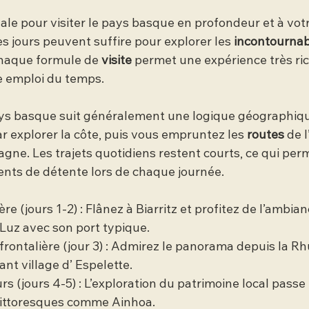
ale pour visiter le pays basque en profondeur et à vot
 jours peuvent suffire pour explorer les 
incontournab
Chaque formule de 
visite
 permet une expérience très ric
re emploi du temps.
ays basque suit généralement une logique géographiqu
explorer la côte, puis vous empruntez les 
routes
 de 
agne. Les trajets quotidiens restent courts, ce qui perme
nts de détente lors de chaque journée.
ière (jours 1-2) : Flânez à Biarritz et profitez de l’ambi
Luz avec son port typique.
frontalière (jour 3) : Admirez le panorama depuis la Rh
ant village d’ Espelette.
urs (jours 4-5) : L’exploration du patrimoine local pass
pittoresques comme Ainhoa.