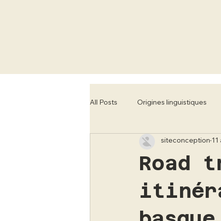
All Posts
Origines linguistiques
siteconception
11 
Tourisme régional
Concerts 
Road t
itinér
basque