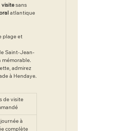
 
visite
 sans 
toral
 atlantique 
e plage et 
 de Saint-Jean-
on mémorable.
ette, admirez 
lade à Hendaye.
 de visite 
mmandé
journée à 
ée complète