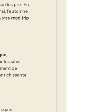
se des prix. En 
si, l’automne 
votre 
road trip 
que
, 
 les sites 
ement de 
enrichissante 
rajets 