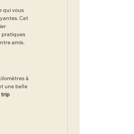
e qui vous 
yantes. Cet 
ier 
 pratiques 
entre amis.
kilomètres à 
et une belle 
trip 