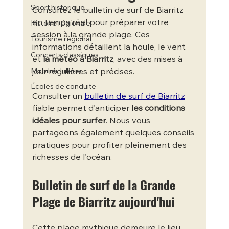
Sport historique
Consultez le bulletin de surf de Biarritz 
en temps réel pour préparer votre 
Histoire régionale
session à la grande plage. Ces 
Tourisme régional
informations détaillent la houle, le vent 
Concerts classiques
et 
la météo à Biarritz
, avec des mises à 
Mobilier Literie
jour régulières et précises.
Écoles de conduite
Consulter un 
bulletin de surf de Biarritz
fiable permet d'anticiper 
les conditions 
idéales pour surfer
. Nous vous 
partageons également quelques conseils 
pratiques pour profiter pleinement des 
richesses de l'océan.
Bulletin de surf de la Grande 
Plage de Biarritz aujourd'hui
Cette plage mythique demeure le lieu 