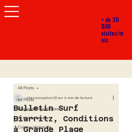
+ de 30
000
visites/m
ois
All Posts
siteconception
20 avr.
6 min de lecture
All Posts
Bulletin Surf
Origines linguistiques
Biarritz, Conditions
Activités famille
à Grande Plage
Cuisine régionale