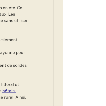
s en été. Ce 
aux. Les 
 sans utiliser 
acilement 
 Bayonne pour 
ent de solides 
ittoral et 
s 
hôtels 
 rural. Ainsi, 