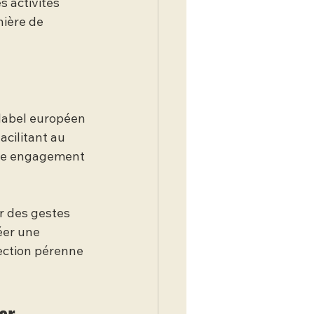
s activités 
ière de 
label européen 
cilitant au 
ble engagement 
r des gestes 
éer une 
tection pérenne 
er