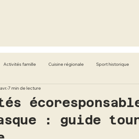
Activités famille
Cuisine régionale
Sport historique
avr.
7 min de lecture
classiques
Mobilier Literie
Écoles de conduite
tés écoresponsabl
asque : guide tou
e