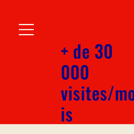
+ de 30
000
visites/m
is