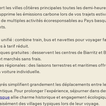
t les villes côtières principales toutes les demi-heure
upprime les émissions carbone lors de vos trajets estiv
 de multiples activités écoresponsables au Pays basque
nts.
 unifié : combine train, bus et navettes pour voyager f
s à tarif réduit.
iques gratuites : desservent les centres de Biarritz et
et marchés sans frais.
 régionales : des liaisons terrestres et maritimes offr
a voiture individuelle.
rés simplifient grandement les déplacements entre le l
ntique. Pour prolonger l'expérience, séjourner dans de
asque
 allie charme historique et engagement écologique
t aisément des villages typiques lors de leur voyage.