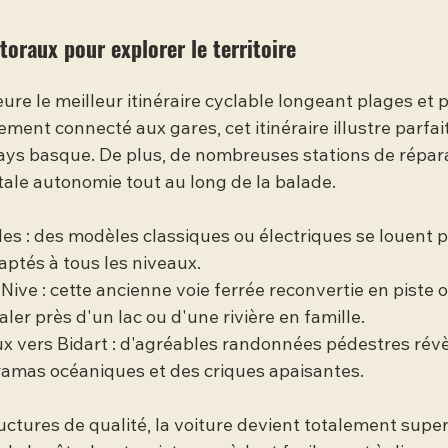
ttoraux pour explorer le territoire
e le meilleur itinéraire cyclable longeant plages et pe
ement connecté aux gares, cet itinéraire illustre parfai
ays basque. De plus, de nombreuses stations de répara
tale autonomie tout au long de la balade.
les : des modèles classiques ou électriques se louent p
aptés à tous les niveaux.
 Nive : cette ancienne voie ferrée reconvertie en piste
ler près d'un lac ou d'une rivière en famille.
aux vers Bidart : d'agréables randonnées pédestres révè
amas océaniques et des criques apaisantes.
uctures de qualité, la voiture devient totalement super