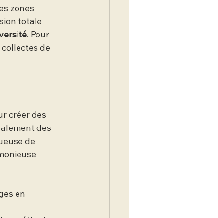
es zones 
ion totale 
versité
. Pour 
collectes de 
r créer des 
galement des 
tueuse de 
monieuse 
ges en 