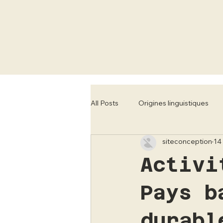
All Posts
Origines linguistiques
siteconception
14 
Tourisme régional
Concerts 
Activi
Pays b
durabl