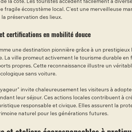
de la côte. Les touristes accèdent facilement à diverse
e fragile écosystème local. C'est une merveilleuse man
la préservation des lieux.
 et certifications en mobilité douce
omme une destination pionnière grâce à un prestigieux 
. La ville promeut activement le tourisme durable en fa
rts propres. Cette reconnaissance illustre un vérita
 écologique sans voiture.
yageur" invite chaleureusement les visiteurs à adopte
dant leur séjour. Ces actions locales contribuent à cr
uristique responsable et civique. Elles assurent la pro
rimoine naturel pour les générations futures.
re et ateliers écoresponsables à pratiqu