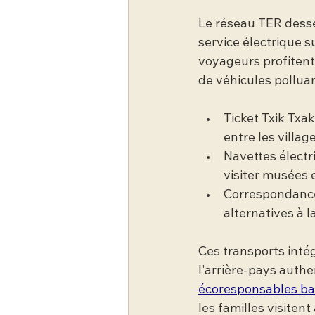
Le réseau TER desser
service électrique s
voyageurs profitent
de véhicules pollua
Ticket Txik Txak
entre les village
Navettes électr
visiter musées 
Correspondances
alternatives à l
Ces transports intég
l'arrière-pays authe
écoresponsables b
les familles visiten