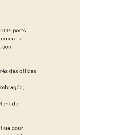
tits ports 
tement la 
tion 
rès des offices 
 ombragée, 
lent de 
flue pour 