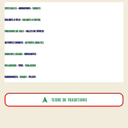
SPECTACLES
- ANIMATIONS -
SOIREES
BALADES A VELO -
BALADES A CHEVAL
PARCOURS DE GOLF
- SALLES DE FITNESS
ACTIVITES ENFANTS -
ACTIVITES ADULTES
MARCHES LOCAUX
- BROCANTES
RELAXATION
- SPAS -
THALASSOS
RANDONNEES -
RUGBY
- PELOTE
TERRE DE TRADITIONS