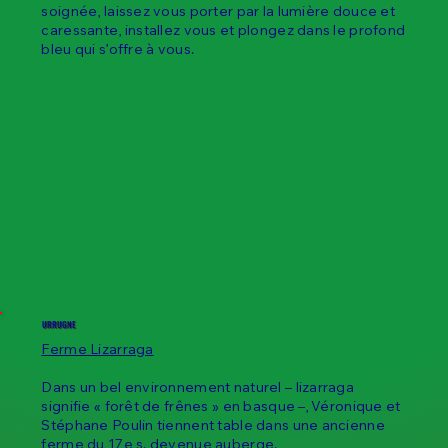
soignée, laissez vous porter par la lumière douce et
caressante, installez vous et plongez dans le profond
bleu qui s’offre à vous.
URRUGNE
Ferme Lizarraga
Dans un bel environnement naturel – lizarraga
signifie « forêt de frênes » en basque –, Véronique et
Stéphane Poulin tiennent table dans une ancienne
ferme du 17e s. devenue auberge.